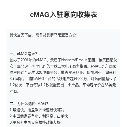
eMAG入驻意向收集表
最快当天下店，需备货到罗马尼亚官方仓！
一、eMAG是谁?
创办于2001年的eMAG，隶属于Naspers/Prosus集团，该集团是仅
次于亚马逊与阿里巴巴的全球三大电子商务集团。eMAG是东欧家
喻户晓的全品类B2C电商平台，覆盖罗马尼亚、保加利亚、匈牙利
3个国家。目前eMAG平台的活跃用户超过900万，月访问量超过了
1.2亿次，平台每隔1.2秒就能售出一个产品，平均客单价在86美元
左右。
二、为什么选择eMAG?
1.增速快，覆盖欧洲增速最快3国；
2.中国卖家竞争小、利润高、出单快；
3.平台对中国卖家扶持政策友好。
AMZ123