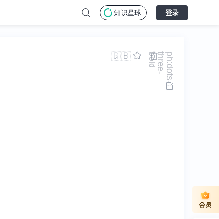
知识星球
登录
🇬🇧
d
p
h
:
d
o
t
s
-
t
h
r
e
e
-
b
o
l
会员