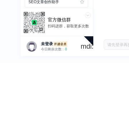
SEO文章创作助手
文本重写修饰
官方微信群
扫码进群，获取更多次数
邮件优化
ph:qr-
code
未
登录
开通会员
mdi:login
客服话术
今日剩余次数 :
0
生成亚马逊申诉模板
AMZ123
小红书商品推荐
AMZ123 是一家专注于跨境卖家导航的网站，因其中立、专
市场趋势分析
多卖家中树立了良好口碑。
AMZ123 力求成为跨境卖家的 Hao123，围绕卖家需求，以
品牌Slogan
口持续收集整理跨境卖家运营必备工具 。做跨境电商，就上
AMZ123。
亚马逊客户评论分析