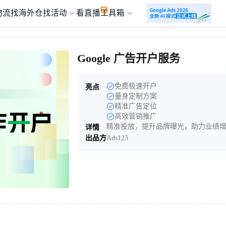
物流
找海外仓
找活动
看直播
工具箱
Google 广告开户服务
免费极速开户
亮点
量身定制方案
精准广告定位
高效营销推广
精准投放，提升品牌曝光，助力业绩
详情
出品方
Ads123