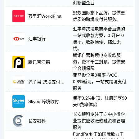
创新型企业
蚂蚁国际旗下品牌，提供更
万里汇WorldFirst
优质的跨境收付兑服务。
汇丰与跨境电商平台直连的
一站式收款方案，0 开户 0
汇丰银行
费率，收款简便、结汇无
忧。
腾讯自营跨境电商收款服
务，费率千三封顶，提供安
腾讯智汇鹅
全合规保障
亚马逊全民0费率+VCC
0.8%返现，一站式跨境支付
光子易·跨境支付平台
服务
费率0.2%封顶，注册即享90
Skyee 跨境收付
天0费率体验
长安银科专注于向中小微企
业提供应收账款融资和管理
长安银科
服务
FundPark 丰泊国际致力于