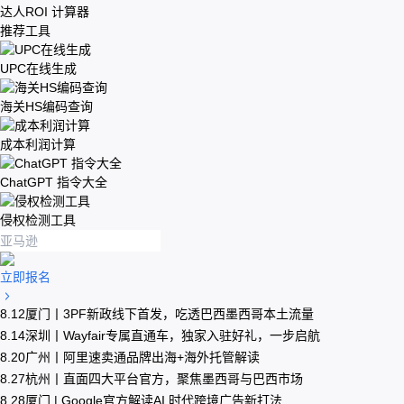
达人ROI 计算器
推荐工具
UPC在线生成
海关HS编码查询
成本利润计算
ChatGPT 指令大全
侵权检测工具
立即报名
8.12厦门丨3PF新政线下首发，吃透巴西墨西哥本土流量
8.14深圳丨Wayfair专属直通车，独家入驻好礼，一步启航
8.20广州丨阿里速卖通品牌出海+海外托管解读
8.27杭州丨直面四大平台官方，聚焦墨西哥与巴西市场
8.28厦门 | Google官方解读AI 时代跨境广告新打法