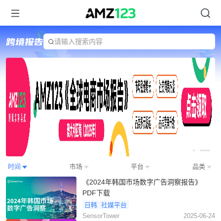
请输入搜索内容
Item
时间
市场
平台
品类
2
《2024年韩国市场数字广告洞察报告》
of
PDF下载
7
日韩
社媒平台
SensorTower
2025-06-24