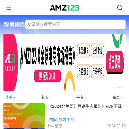
请输入搜索内容
Item
时间
市场
平台
品类
2
《2024北美网红营销生态报告》PDF下载
of
7
美国
社媒平台
Nox聚星
2024-02-19