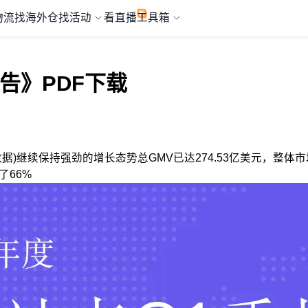
物流
找海外仓
找活动
看直播
工具箱
度报告》PDF下载
0个站点数据)继续保持强劲的增长态势总GMV已达274.53亿美元
了66%