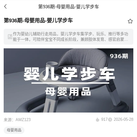
第936期-母婴用品-婴儿学步车
第936期-母婴用品-婴儿学步车
作为婴幼儿辅助行走用品，婴儿学步车集学步、玩乐、推行等多功
能于一体，可陪伴宝宝不同成长阶段，兼顾肢体发育、感官启蒙与
日常看护需求。
917
2026-05-28
来源：AMZ123
母婴用品