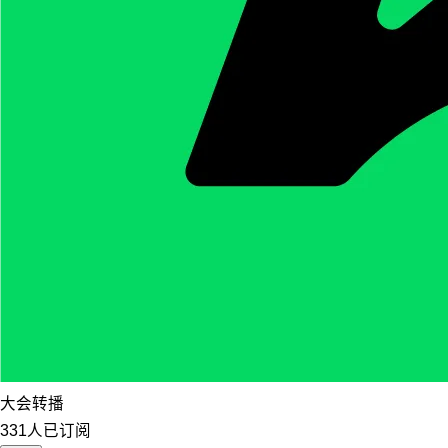
大会转播
331人已订阅