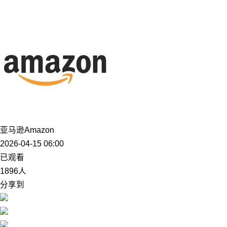
亚马逊Amazon
2026-04-15 06:00
已观看
1896人
分享到