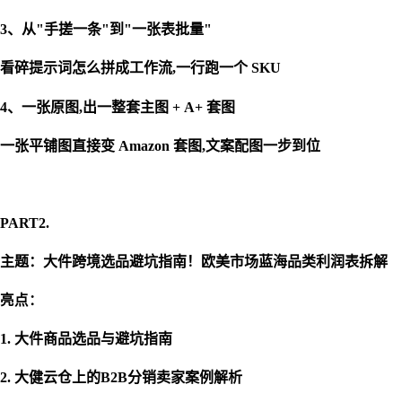
3、从"手搓一条"到"一张表批量"
看碎提示词怎么拼成工作流
,一行跑一个 SKU
4、一张原图,出一整套主图 + A+ 套图
一张平铺图直接变
Amazon 套图,文案配图一步到位
PART2.
主题：
大件跨境选品避坑指南！欧美市场蓝海品类利润表拆解
亮点：
1. 大件商品选品与避坑指南
2. 大健云仓上的B2B分销卖家案例解析