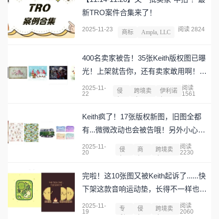
新TRO案件合集来了！
2025-11-23
阅读 2824
商标
Ampla, LLC
400名卖家被告！35张Keith版权图已曝
光！上架就告你，还有卖家敢用啊！被
告名单已出！
2025-11-
阅读
侵
跨境卖
伊利诺
22
1561
权
家
伊
Keith疯了！17张版权新图，旧图全都
有...微微改动也会被告哦！另外小心
“MISSMILE”这个词，已经暴雷了！
2025-11-
阅读
侵
商
跨境卖
20
2230
权
标
家
完啦！这10张图又被Keith起诉了......快
下架这款音响运动垫，长得不一样也能
告你！！卖家已哭晕！
2025-11-
阅读
专
侵
跨境卖
19
2060
利
权
家