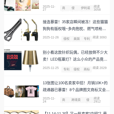
成卖家噩梦！奥迪也没闲着，一天发3
2025-11-
阅读
商
侵
伊利诺
27
3058
案！
标
权
伊
接连暴雷！35家店瞬间被冻！这些猫猫
狗狗有版权哦~多肉抱枕、燃气喷枪让
不少卖家秒变被告！
2025-11-26
阅读 3093
侵权
美国
专利
别小看这款针织玩偶，已经放倒不少大
卖！LED瓶塞灯？这么小众的产品竟也
暴雷！涉及这些商标的链接将变狗！
2025-11-25
阅读 2029
专利
侵权
商标
13张图让100名卖家中招！月销10K+的
疏通器已暴雷！8个品牌图文商标又会放
倒多少卖家？！（名单已公开）
2025-11-
阅读
商
跨境卖
侵
24
2912
标
家
权
【11.14-11.20】又一批卖家“中招”？最