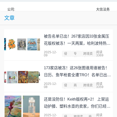
公司:
大信法务
文章
被告名单已出！267家店因33张金属压
花版权被冻！一天两案，哈利波特热门
IP别大意！发夹、双头沐浴也都有危
2025-12-
阅读
侵
专
跨境卖
09
3369
险？！
权
利
家
173家店被冻！这26张图谁用谁被告！
日历、鱼竿枪套全遭TRO！名单已出，
卖家们，快止损吧！
2025-12-
阅读
侵
商
跨境卖
08
3359
权
标
家
还是没防住！Keith版权再+2！ 上架运
动护膝、塑料水壶的卖家，你们已经被
盯上了！快进来排雷！
2025-12-
阅读
侵
跨境卖
商