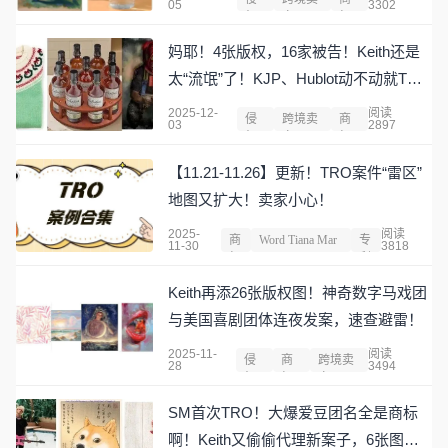
05
3302
权
家
标
妈耶！4张版权，16家被告！Keith还是
太“流氓”了！KJP、Hublot动不动就TRO
的产品，卖家们还敢上架啊！！
2025-12-
阅读
侵
跨境卖
商
03
2897
权
家
标
【11.21-11.26】更新！TRO案件“雷区”
地图又扩大！卖家小心！
2025-
阅读
商
Word Tiana Mar
专
11-30
3818
标
ketplace,LLC
利
Keith再添26张版权图！神奇数字马戏团
与美国喜剧团体连夜发案，速查避雷！
2025-11-
阅读
侵
商
跨境卖
28
3494
权
标
家
SM首次TRO！大爆爱豆团名全是商标
啊！Keith又偷偷代理新案子，6张图已