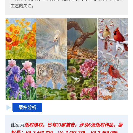
生态的关注。
案件分析
此案为
版权维权，已有33家被告，涉及6张版权作品，版
权号：VA 2-453-330、VA 2-453-739、VA 2-459-089、