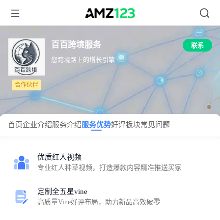
百百跨境服务
联系
您跨境路上的增长引擎
合作伙伴
首页
企业介绍
服务介绍
服务优势
好评板块
常见问题
优质红人视频
专业红人种草视频，打造爆款内容精准推送买家
定制全五星vine
高质量Vine好评布局，助力新品高效破零