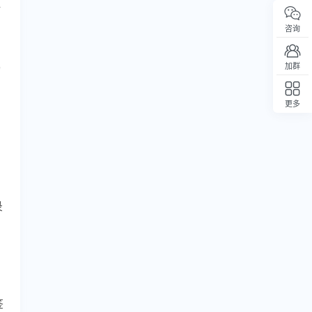
打
咨询
加群
动
更多
回顶部
录
签