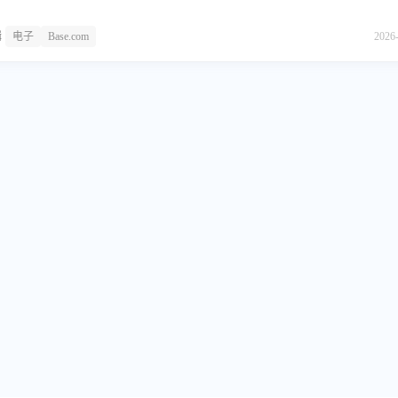
运转，为企业提供稳定可靠的电商管理支撑。主营业务Base.com核心业务为提
决方案，以一体化平台承载多渠道订单管理、智能仓储履约、物流发货自动化、
辑
电子
Base.com
2026
工具应用及生态协作等服务，覆盖电商运营全流程。Base.com可自动处理信息发
发票开具、发货创建、文件打印等高频任务，减少人工操作环节，适配多场景电