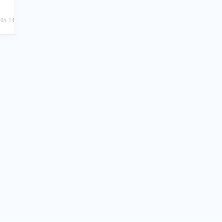
供全
财务
-05-14
送、
商业