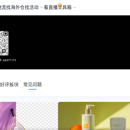
物流
找海外仓
找活动
看直播
工具箱
AMZ123
好评板块
常见问题