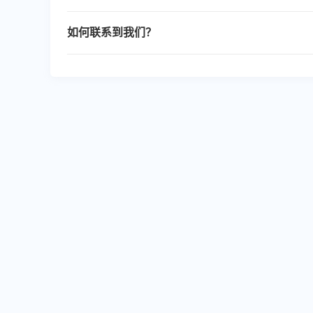
不是。美图设计室支持电脑端与手机端，可以在手机应
如何联系到我们？
您可通过以下方式联系我们：邮箱：support@meitu.com
Https://www.designkit.cn/help/57