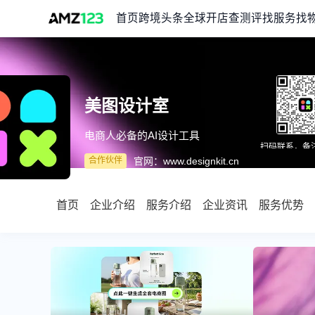
首页
跨境头条
全球开店
查测评
找服务
找
美图设计室
电商人必备的AI设计工具
扫码联系，备注:
官网：
www.designkit.cn
合作伙伴
首页
企业介绍
服务介绍
企业资讯
服务优势