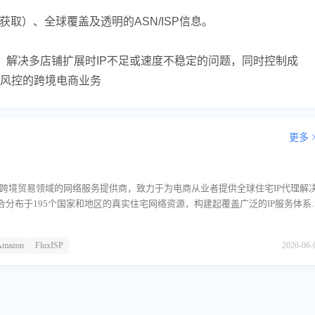
取）、全球覆盖及透明的ASN/ISP信息。
险，解决多店铺扩展时IP不足或速度不稳定的问题，同时控制成
风控的跨境电商业务
更多
专注于跨境贸易领域的网络服务提供商，致力于为电商从业者提供全球住宅IP代理解
合分布于195个国家和地区的真实住宅网络资源，构建起覆盖广泛的IP服务体系
的新手卖家以及运营多家店铺的专业团队。主营业务FluxISP的核心业务围绕
其IP资源池规模超过1.1亿个，均来自真实的家庭宽带网络。这些IP地址由各地网
Amazon
FluxISP
2026-06-
具备完整的ASN（自治系统编号）和ISP（互联网服务提供商）信息，能够呈现
致的网络特征。平台主要面向亚马逊等跨境电商平台的运营需求，帮助用户实
登录与日常管理。