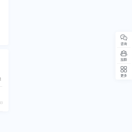
咨询
加群
更多
决
回顶部
，
全
03
与
现