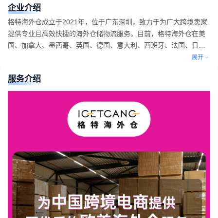
企业介绍
格特海外仓成立于2021年，位于广东深圳，致力于为广大跨境卖家
提供专业且高效快捷的海外仓储物流服务。目前，格特海外仓在美
国、加拿大、墨西哥、英国、德国、意大利、西班牙、法国、日本
等九个国家拥有20个自营仓库，总面积超过30万平方米，可提供海
展开
外仓储、换标、代发、中转、跨国转运、回国回港、清库存、维修
服务介绍
检测等定制服务，自有WMS仓库管理系统。国内外团队主要成员以
00后为主导，经验丰富，可为卖家朋友提供个性化的海外仓解决方
案。