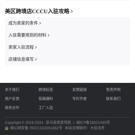
美区跨境店CCCU入驻攻略
成为卖家的条件
入驻需要用到的材料
卖家入驻流程
店铺信息填写
关于我们
跨境标签
友情链接
免责声明
用户反馈
投稿爆料
专栏作者
联系我们
商务合作
工厂入驻
Copyright © 2016-2024
亚马逊卖家导航
闽ICP备18021440号
闽公网安备 35021102001882号
本站法律顾问：大信法务