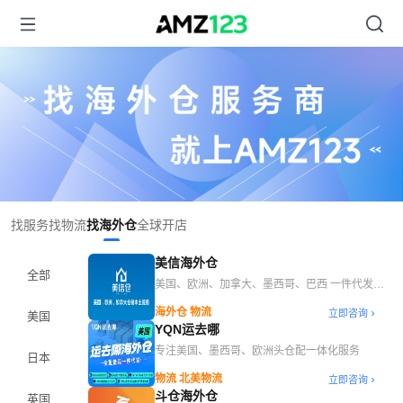
Item
找服务
找物流
找海外仓
全球开店
1
of
美信海外仓
1
全部
美国、欧洲、加拿大、墨西哥、巴西 一件代发、
仓储、卡车、 尾端优势一手账号、特有美国本土
海外仓 物流
立即咨询
美国
自动化POD生产服装货盘
YQN运去哪
专注美国、墨西哥、欧洲头仓配一体化服务
日本
物流 北美物流
立即咨询
斗仓海外仓
英国