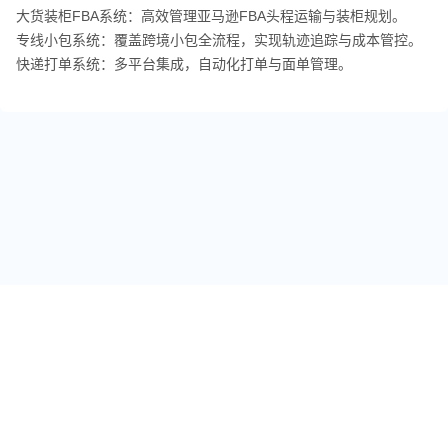
大货装柜FBA系统：高效管理亚马逊FBA头程运输与装柜规划。
专线小包系统：覆盖跨境小包全流程，实现轨迹追踪与成本管控。
快递打单系统：多平台集成，自动化打单与面单管理。
关于我们
跨境标签
友情链接
免责声明
用户反馈
投稿爆料
专栏作者
联系我们
商务合作
工厂入驻
Copyright © 2016-2024
亚马逊卖家导航
闽ICP备18021440号
闽公网安备 35021102001882号
本站法律顾问：大信法务