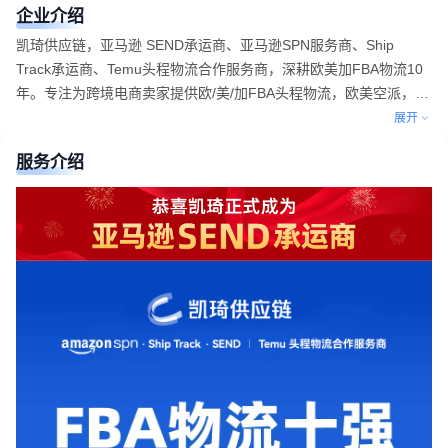
企业介绍
凯琦供应链，亚马逊 SEND承运商、亚马逊SPN服务商、Ship
Track承运商、Temu头程物流合作服务商，深耕欧美加FBA物流10
年。专注为跨境电商卖家提供欧/美/加FBA头程物流，欧美空派，海
外仓一件代发。秉持“优质、专业、快捷、稳定”的理念，已服务2万
展开
+跨境电商卖家。
服务介绍