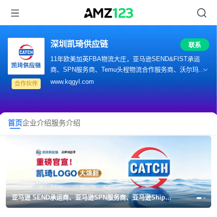
深圳凯琦供应链
联系
11年欧美加英FBA物流大庄，亚马逊SEND&FIST承运
商、SPN服务商、Temu头程物流合作服务商、沃尔玛全
球电商官方合作伙伴、希音集货合作物流商
www.kqgyl.com
合作伙伴
首页
企业介绍
服务介绍
亚马逊 SEND承运商、亚马逊SPN服务商、亚马逊Ship Track承运商、Temu头程物流合作服务商