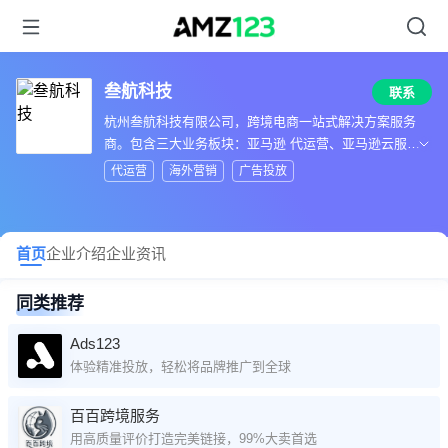
叁航科技
联系
杭州叁航科技有限公司，跨境电商一站式解决方案服务
商。包含三大业务板块：亚马逊 代运营、亚马逊云服
务、跨境平台站外服务
代运营
海外营销
广告投放
首页
企业介绍
企业资讯
同类推荐
Ads123
体验精准投放，轻松将品牌推广到全球
百百跨境服务
用高质量评价打造完美链接，99%大卖首选