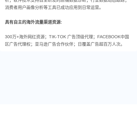
析；软件技术支持自主研发的店铺数据诊断；行业数据动态跟踪；
消费者用户画像分析等工具已成功应用到日常运营。
具有自主的海外流量渠道资源:
300万+海外网红资源；TIK-TOK 广告顶级代理；FACEBOOK中国
区广告代理权；亚马逊广告合作伙伴；日覆盖广告超百万人次。
关于我们
跨境标签
友情链接
免责声明
用户反馈
投稿爆料
专栏作者
联系我们
商务合作
工厂入驻