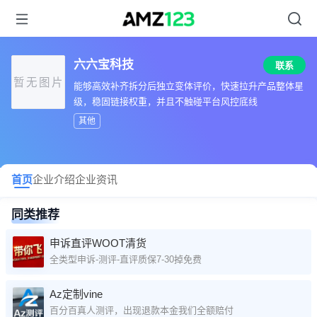
六六宝科技
联系
暂无图片
能够高效补齐拆分后独立变体评价，快速拉升产品整体星
级，稳固链接权重，并且不触碰平台风控底线
其他
首页
企业介绍
企业资讯
同类推荐
申诉直评WOOT清货
全类型申诉-测评-直评质保7-30掉免费
Az定制vine
百分百真人测评，出现退款本金我们全额赔付