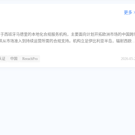
更多
一家设立于西班牙马德里的本地化合规服务机构，主要面向计划开拓欧洲市场的中国跨
供从市场准入到持续运营所需的合规支持。机构立足伊比利亚半岛，辐射西欧
出海企业应对不同司法管辖区的监管要求。核心服务板块ReeachPro的主营业
全流程合规需求展开。在公司注册领域，该机构协助客户在目标国家完成法人
认证
中国
ReeachPro
2026-05-
记、章程拟定及本地地址托管等事务。在税务合规方面，提供VAT税号申请、
ROI税务代表服务，确保企业在欧盟境内的增值税申报与海关清关符合规范。