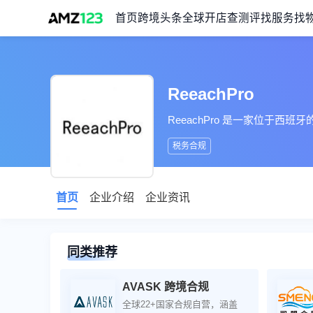
首页
跨境头条
全球开店
查测评
找服务
找
ReeachPro
ReeachPro 是一家位于
税务合规
首页
企业介绍
企业资讯
同类推荐
AVASK 跨境合规
全球22+国家合规自营，涵盖