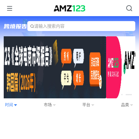
请输入搜索内容
Item
时间
市场
平台
品类
2
of
7