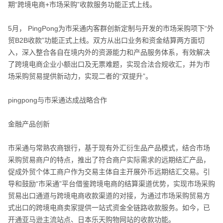
期“跨境电商+市场采购”收款服务功能正式上线。
5月， PingPong为市采通内客群创新定制与开发的市场采购项下“外
贸B2B收款”功能正式上线。双方从出口业务和资金结算两方面切
入，深入整合各自在境内外的资源能力和产品服务体系，有效解决
了跨境电商企业小额出口及无票难题，实现合法合规收汇，并为市
场采购贸易提供新动力，实现二者的“双提升”。
pingpong与市采通达成战略合作
金融产品创新
市采通与常熟农商银行，基于现有外汇衍生品产品模式，结合市场
采购贸易商户的特点，推出了符合商户实际需求的远期结汇产品，
促成外贸个体工商户作为交易主体自主开展外币远期结汇交易。引
导和鼓励“市采通”平台借鉴跨境电商的结算渠道优势，实现市场采购
贸易出口通道与跨境电商收款渠道的对接，为通过市场采购贸易方
式出口的跨境电商卖家提供一站式资金全链路收款服务。如今，已
开通亚马逊主流站点、日本乐天购物网站的收款功能。