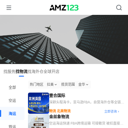
找服务
找物流
找海外仓
全球开店
热门地区
拉美
揽货范围
金华
全部
壹合国际
空运
深耕头程海卡，亚马逊FBA，自营海外仓等全链路
一站式服务
物流 北美物流
立即咨询
海运
金丝象物流
空运海运快递 FBA跨境运输 可接敏货 被扣直接赔
铁运