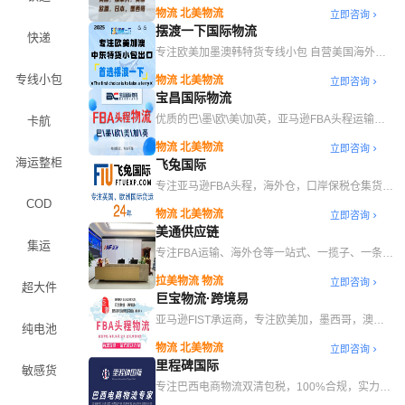
偿
物流 北美物流
立即咨询
摆渡一下国际物流
快递
专注欧美加墨澳韩特货专线小包 自营美国海外仓
一件代发
专线小包
物流 北美物流
立即咨询
宝昌国际物流
优质的巴\墨\欧\美\加\英，亚马逊FBA头程运输服
卡航
务
物流 北美物流
立即咨询
海运整柜
飞兔国际
专注亚马逊FBA头程，海外仓，口岸保税仓集货等
综合物流服务
COD
物流 北美物流
立即咨询
美通供应链
集运
专注FBA运输、海外仓等一站式、一揽子、一条龙
服务
拉美物流 物流
立即咨询
超大件
巨宝物流·跨境易
亚马逊FIST承运商，专注欧美加，墨西哥，澳
纯电池
洲，中东，东南亚，巴西
物流 北美物流
立即咨询
里程碑国际
敏感货
专注巴西电商物流双清包税，100%合规，实力自
营