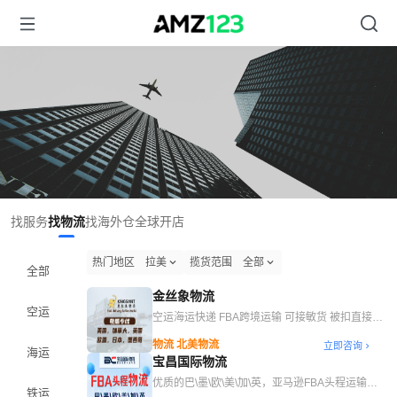
找服务
找物流
找海外仓
全球开店
热门地区
拉美
揽货范围
全部
全部
金丝象物流
空运
空运海运快递 FBA跨境运输 可接敏货 被扣直接赔
偿
物流 北美物流
立即咨询
海运
宝昌国际物流
优质的巴\墨\欧\美\加\英，亚马逊FBA头程运输服
铁运