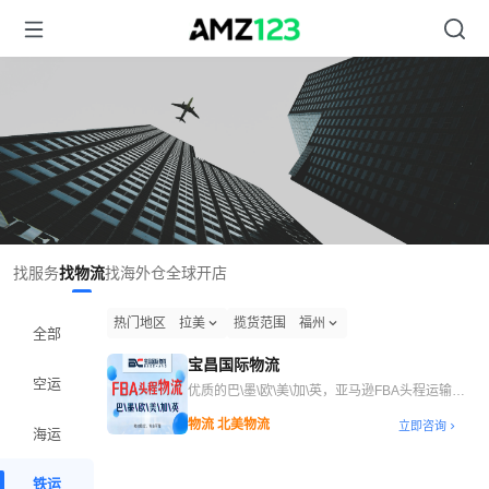
找服务
找物流
找海外仓
全球开店
热门地区
拉美
揽货范围
福州
全部
宝昌国际物流
空运
优质的巴\墨\欧\美\加\英，亚马逊FBA头程运输服
务
物流 北美物流
立即咨询
海运
铁运