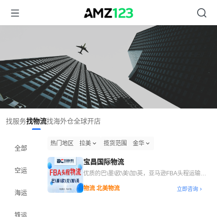
找服务
找物流
找海外仓
全球开店
热门地区
拉美
揽货范围
金华
全部
宝昌国际物流
空运
优质的巴\墨\欧\美\加\英，亚马逊FBA头程运输服
务
物流 北美物流
立即咨询
海运
铁运