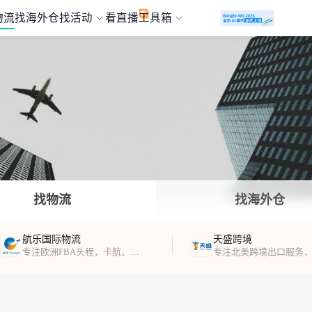
物流
找海外仓
找活动
看直播
工具箱
找物流
找海外仓
航乐国际物流
天盛跨境
专注欧洲FBA头程，卡航、海运、铁路运输及海外仓服务