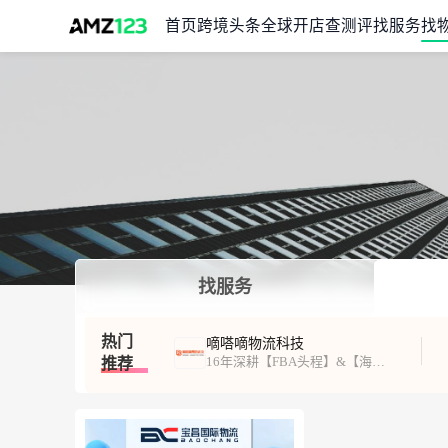
首页
跨境头条
全球开店
查测评
找服务
找
找服务
热门
嘀嗒嘀物流科技
16年深耕【FBA头程】&【海外仓一件代发】
推荐