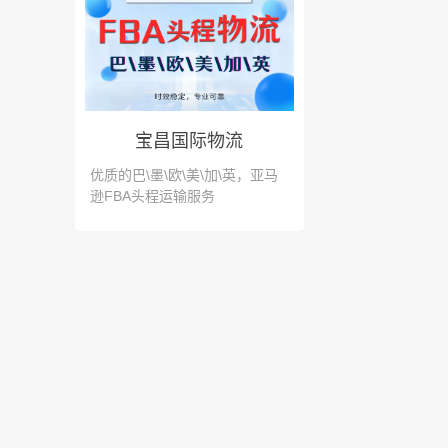
宝昌国际物流
优质的巴\墨\欧\美\加\英，亚马
逊FBA头程运输服务