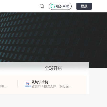
知识星球
登录
全球开店
凯琦供应链
专注北美跨境出口服务，FBA头程、海外仓服务！
欧美FBA物流大庄，保柜保舱，时效稳定，超时必赔