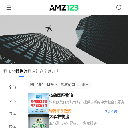
找服务
找物流
找海外仓
全球开店
热门地区
日韩
揽货范围
广州
全部
杰航国际物流
空运
深耕欧美日跨境专线，提供优质的中大包直发服务
物流 中东物流
立即咨询
海运
大森林物流
亚马逊FBA头程货运一条龙服务
铁运