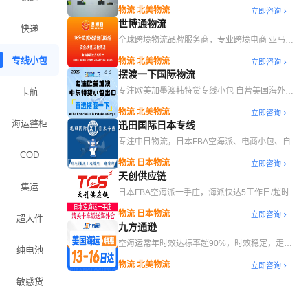
物流 北美物流
立即咨询
世博通物流
快递
全球跨境物流品牌服务商，专业跨境电商 亚马逊
FBA 一条龙服务
专线小包
物流 北美物流
立即咨询
摆渡一下国际物流
专注欧美加墨澳韩特货专线小包 自营美国海外仓
卡航
一件代发
物流 北美物流
立即咨询
海运整柜
迅田国际日本专线
专注中日物流，日本FBA空海派、电商小包、自营
海外仓
COD
物流 日本物流
立即咨询
天创供应链
集运
日本FBA空海派一手庄，海派快达5工作日/超时赔
付，自营海外仓退货换标代发
物流 日本物流
立即咨询
超大件
九方通逊
空海运常年时效达标率超90%，时效稳定，走九
纯电池
方！
物流 北美物流
立即咨询
敏感货