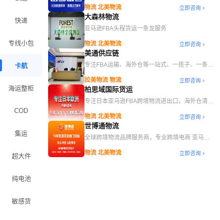
件代发，亚马逊认证服务商
物流 北美物流
立即咨询
大森林物流
快递
亚马逊FBA头程货运一条龙服务
专线小包
物流 北美物流
立即咨询
美通供应链
专注FBA运输、海外仓等一站式、一揽子、一条龙
卡航
服务
拉美物流 物流
立即咨询
海运整柜
柏思域国际货运
专注日本亚马逊FBA跨境物流进出口，海外仓清库
存服务
COD
物流 北美物流
立即咨询
世博通物流
集运
全球跨境物流品牌服务商，专业跨境电商 亚马逊
FBA 一条龙服务
物流 北美物流
立即咨询
超大件
纯电池
敏感货