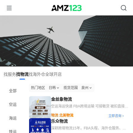
找服务
找物流
找海外仓
全球开店
热门地区
日韩
揽货范围
泉州
全部
金丝象物流
空运
空运海运快递 FBA跨境运输 可接敏货 被扣直接赔
偿
物流 北美物流
立即咨询
海运
乐众物流
深耕跨境物流15年，FBA头程、海外仓服务、一
铁运