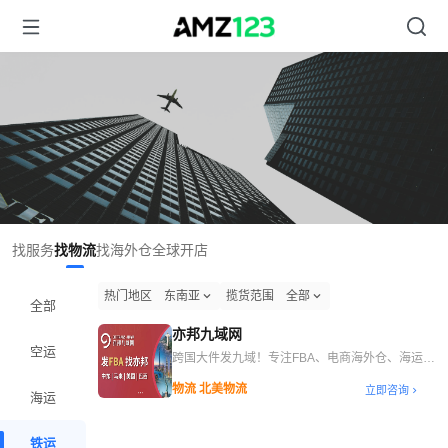
找服务
找物流
找海外仓
全球开店
热门地区
东南亚
揽货范围
全部
全部
亦邦九域网
空运
跨国大件发九域！专注FBA、电商海外仓、海运拼
箱/整柜、空运，支持一键查价
物流 北美物流
立即咨询
海运
铁运