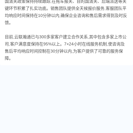
国清关政策保持持续跟踪,在拖车报关、目的国清关、后端派送等关
键环节积累了扎实功底。销售团队提供全天候报价服务,客服团队平
均响应时间保持在10分钟以内,确保企业咨询和售后需求得到及时反
馈。
目前,云联瀚通已与300多家客户建立合作关系,其中包含多家上市公
司,客户满意度保持在95%以上。7×24小时在线服务机制,使咨询及
售后平均响应时间控制在30分钟以内,为客户提供了可靠的服务保
障。