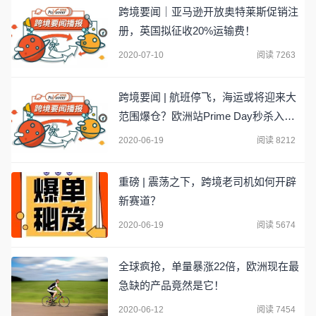
跨境要闻｜亚马逊开放奥特莱斯促销注
册，英国拟征收20%运输费！
2020-07-10
阅读 7263
跨境要闻 | 航班停飞，海运或将迎来大
范围爆仓？欧洲站Prime Day秒杀入口
将在7月10日关闭！
2020-06-19
阅读 8212
重磅 | 震荡之下，跨境老司机如何开辟
新赛道？
2020-06-19
阅读 5674
全球疯抢，单量暴涨22倍，欧洲现在最
急缺的产品竟然是它！
2020-06-12
阅读 7454