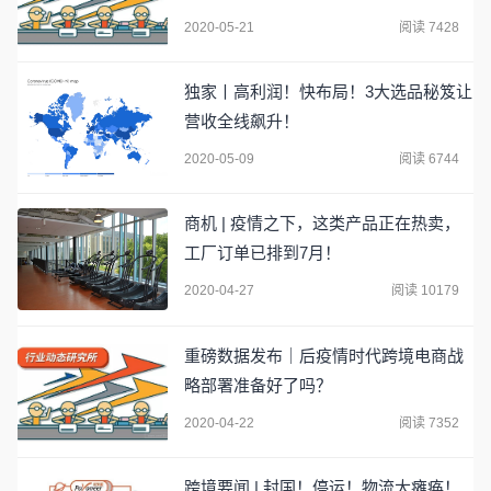
式发布！
2020-05-21
阅读 7428
独家丨高利润！快布局！3大选品秘笈让
营收全线飙升！
2020-05-09
阅读 6744
商机 | 疫情之下，这类产品正在热卖，
工厂订单已排到7月！
2020-04-27
阅读 10179
重磅数据发布｜后疫情时代跨境电商战
略部署准备好了吗？
2020-04-22
阅读 7352
跨境要闻 | 封国！停运！物流大瘫痪！