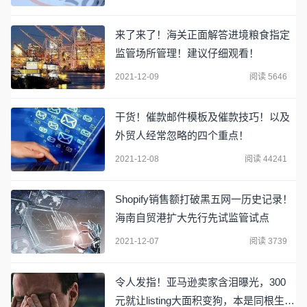
来了来了！海关正面解答进境粮食指定
监管场所管理！建议仔细观看！
2021-12-09
阅读 5646
干货！催款邮件模板及催款技巧！以及
外贸人经常忽略的四个重点！
2021-12-08
阅读 44241
Shopify销售额打破黑五网一历史记录！
海南自贸港扩大先行先试监管试点
2021-12-07
阅读 3739
令人发指！亚马逊卖家含泪曝光，300
元就让listing大面积变狗，本是同根生相