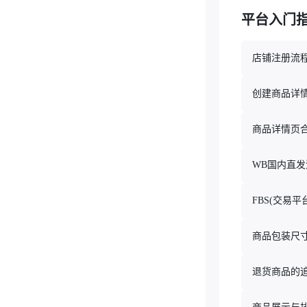
退货商品的追踪和汇总
平台入门
商品展示与排名
自动化广告推广活动
店铺注册流
营销活动搜索+目录推广活动
创建商品详
与买家聊天
上传品牌标志
商品详情页
上传推荐商品
WB国内直
买家退货
FBS(交易
如何管理价格与优惠
价格审查
商品包装尺
财务报告
退货商品的
如何使用余额
卖家分析