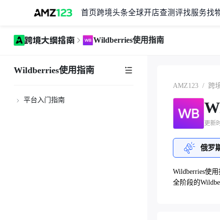
首页
跨境头条
全球开店
查测评
找服务
找
Wildberries使用指南
Wildberries使用指南
AMZ123
/
跨
平台入门指南
W
店铺注册流程
更新时间
创建商品详情
俄罗
商品详情页合并
WB国内直发流程说明
Wildberr
全阶段的Wildbe
FBS(交易平台)卖家仓库销售
商品包装尺寸测量