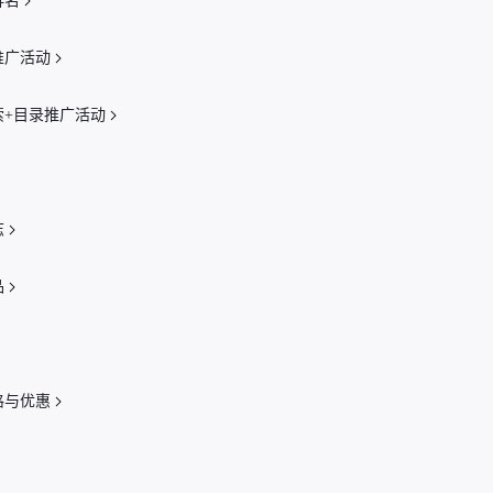
排名
推广活动
索+目录推广活动
志
品
格与优惠