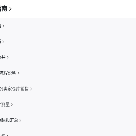
指南
程
情
合并
发流程说明
平台)卖家仓库销售
寸测量
追踪和汇总