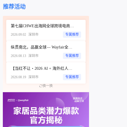
你的投放目标,再参考同类爆款产品的优质投放数
推荐活动
据,每隔12到24小时,自动帮你新增最多4个关键词
或商品投放——出价不会超过你设的上限,相当于
免费配了一个拓词助手,省掉不少手动筛词、加词
第七届CHWE出海网全球跨境电商展（深圳）秋季展
的工夫。但真正值得关注的,不是它会加什么,而是
2026.09.02
深圳市
专属推荐
它会主动砍掉什么。
纵贯南北，品赢全球— Wayfair全品类招商城市巡回Workshop（深圳站）
2026.08.13
深圳市
专属推荐
【当红不让・2026 AI + 海外红人营销大会暨 WotoHub 卖家大会】
2026.08.19
深圳市
专属推荐
换一换