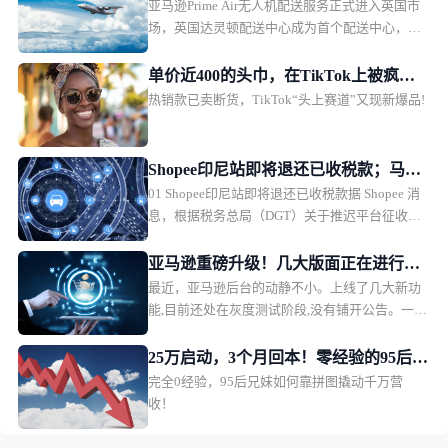
亚马逊Prime Air无人机配送服务正式进入英国市
达灵顿配送中心
场，英国达灵顿配送中心成为首个配送中心，可
在60分钟或更短时间内送达商品。
单价近400的头巾，在TikTok上被疯狂
热销款已卖断货，TikTok“头上赛道”又现新爆品!
“要链接”
Shopee印尼站即将退还已收税款；马来
01 Shopee印尼站即将退还已收税款据 Shopee 消
西亚呼吁降低卖家运营成本，而不是限
息，根据税务总局（DGT）关于推迟平台征收第
制境外平台进入；新加坡要求下架一产
22 条所得税义务的最新指令，Shopee 已于 2026
品
年 8 月 6 日星期四 00:00 WIB 正式停止征收第 22
亚马逊重磅升级！几大版面正在进行灰
条所得税。为此，Shopee 将退还 2026 年 8 月 1
最近，亚马逊后台的动静不小。上线了几大新功
度测试
日至 5 日期间交易中收取的税款。退款将分阶段
能,目前还处在灰度测试阶段,没有铺开公告。一、
自动进行，于 2026 年 8 月 14 日至 9 月 30 日期
SP广告后台多了"定向策略"从广告、购物体验、
间通过调整卖家账户余额的方式完成。整个过程
评论展示几大核心功能测试，会发现一条很明显
25万启动，3个月回本！零经验的95后兄
将由我们的系统自动完成，因此卖家无需采取任
的线索:平台正在把越来越多的判断权,交给AI来
完全0经验，95后兄妹如何靠拼图撬动千万营
妹在亚马逊用拼图撬动全球近千万销售
何行动。我们承诺将继续遵守所有适用的政府法
做。SP广告后台悄悄多了一个选项,叫"定向策
收！
额
规。⚠️注意事项考虑到退款和资金处理时间，每
略"。因为只是个不起眼的小复选框,很多人可能
个账户的退款时间可能会有所不同。
刷都没刷到它,但影响不小。打开之后,系统会根据