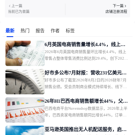
上一篇
下一篇
当前已为首篇
店铺注册流程
最新
热门
报告
作者
标签
6月英国电商销售量增长4.4%，线上消
2026年6月英国电商销售量环比增长4.4%，线上
费回暖
零售占整体零售消费比例达到29.4%，创下2021
年4月以来最高水平。
好市多公布7月财报：营收231亿美元，
好市多公布了截至2026年8月2日的2026财年7月
电商增长17.7%
销售业绩。受会员制商业模式持续增长、线下门
店销售保持韧性以及电商业务快速增长推动，7月
销售额同比实现双位数增长，可比销售额保持较
26年H1巴西电商销售额增长44%，父亲
快增长。
巴西电商平台Nuvemshop数据显示，2026年上半
节消费升温
年，巴西卖家电商销售额同比增长44%，订单量
达到1450万笔，同比增长34%。巴西父亲节（Dia
dos Pais）成为2026年下半年零售市场的首个重要
亚马逊英国推出无人机配送服务，启用
消费节点，推动当地电商销售持续增长。