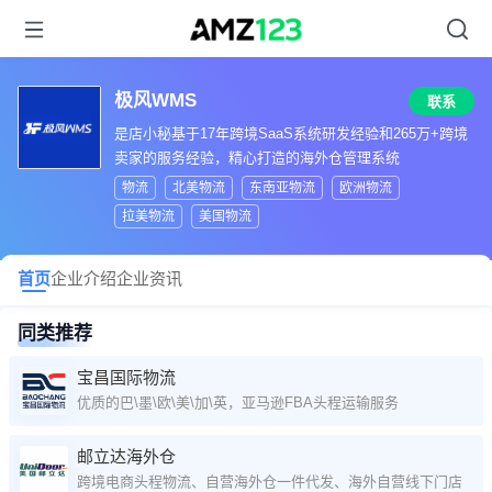
极风WMS
联系
是店小秘基于17年跨境SaaS系统研发经验和265万+跨境
卖家的服务经验，精心打造的海外仓管理系统
物流
北美物流
东南亚物流
欧洲物流
拉美物流
美国物流
首页
企业介绍
企业资讯
同类推荐
宝昌国际物流
优质的巴\墨\欧\美\加\英，亚马逊FBA头程运输服务
邮立达海外仓
跨境电商头程物流、自营海外仓一件代发、海外自营线下门店清库