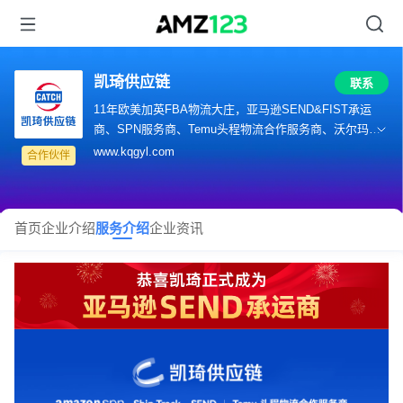
凯琦供应链
联系
11年欧美加英FBA物流大庄，亚马逊SEND&FIST承运
商、SPN服务商、Temu头程物流合作服务商、沃尔玛全
球电商官方合作伙伴、希音集货合作物流商
www.kqgyl.com
合作伙伴
首页
企业介绍
服务介绍
企业资讯