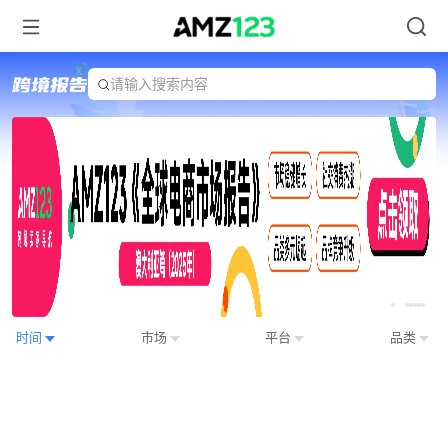
请输入搜索内容
Item
时间
市场
平台
品类
2
of
7