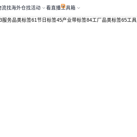
物流
找海外仓
找活动
看直播
工具箱
3
服务品类标签
61
节日标签
45
产业带标签
84
工厂品类标签
65
工具