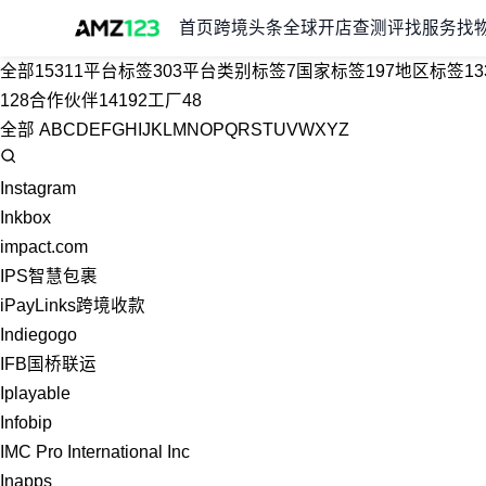
首页
跨境头条
全球开店
查测评
找服务
找
全部
15311
平台标签
303
平台类别标签
7
国家标签
197
地区标签
13
128
合作伙伴
14192
工厂
48
全部
A
B
C
D
E
F
G
H
I
J
K
L
M
N
O
P
Q
R
S
T
U
V
W
X
Y
Z
Instagram
Inkbox
impact.com
IPS智慧包裹
iPayLinks跨境收款
Indiegogo
IFB国桥联运
Iplayable
Infobip
IMC Pro International Inc
Inapps