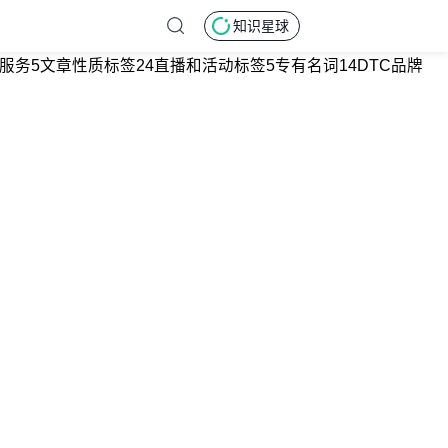
知识星球
服务
5
文章性质标签
24
直播和活动标签
5
专有名词
14
DTC品牌