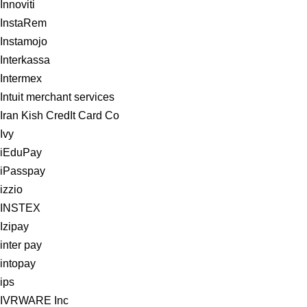
Innoviti
InstaRem
Instamojo
Interkassa
Intermex
Intuit merchant services
Iran Kish CredIt Card Co
Ivy
iEduPay
iPasspay
izzio
INSTEX
Izipay
inter pay
intopay
ips
IVRWARE Inc