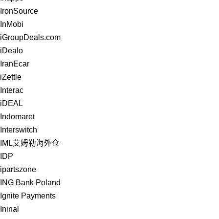
IronSource
InMobi
iGroupDeals.com
iDealo
IranEcar
iZettle
Interac
iDEAL
Indomaret
Interswitch
IML艾姆勒海外仓
IDP
ipartszone
ING Bank Poland
Ignite Payments
Ininal