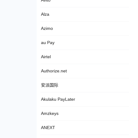
Avito
Alza
Azimo
au Pay
Airtel
Authorize.net
安派国际
Akulaku PayLater
Amzkeys
ANEXT