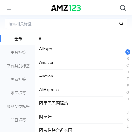
全部
A
Allegro
A
平台标签
B
Amazon
C
平台类别标签
D
Auction
E
国家标签
F
AliExpress
G
地区标签
H
阿里巴巴国际站
I
服务品类标签
J
阿富汗
K
节日标签
L
阿拉伯联合酋长国