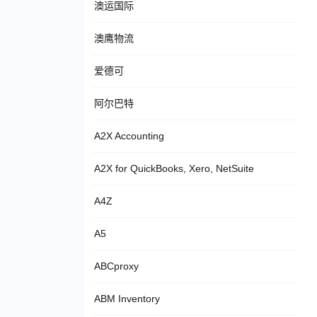
澳运国际
澳鹰物流
爱德可
阿尔巴特
A2X Accounting
A2X for QuickBooks, Xero, NetSuite
A4Z
A5
ABCproxy
ABM Inventory