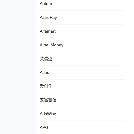
Antom
AstroPay
Alfamart
Airtel Money
艾信迩
Atlas
爱创作
安富智信
AdsWise
APG