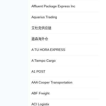
Affluent Package Express Inc
Aquarius Trading
艾杜克供应链
遨森海外仓
A TU HORA EXPRESS
A Tiempo Cargo
A1 POST
AAA Cooper Transportation
ABF Freight
ACI Logistix