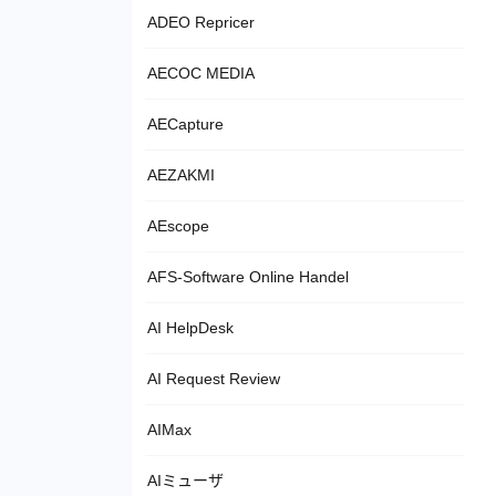
ADEO Repricer
AECOC MEDIA
AECapture
AEZAKMI
AEscope
AFS-Software Online Handel
AI HelpDesk
AI Request Review
AIMax
AIミューザ