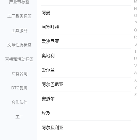
M
产业带标签
N
阿曼
O
工厂品类标签
P
阿塞拜疆
Q
工具服务
R
爱沙尼亚
S
文章性质标签
T
奥地利
U
直播和活动标签
V
爱尔兰
W
专有名词
X
阿尔巴尼亚
Y
DTC品牌
Z
安道尔
合作伙伴
埃及
工厂
阿尔及利亚