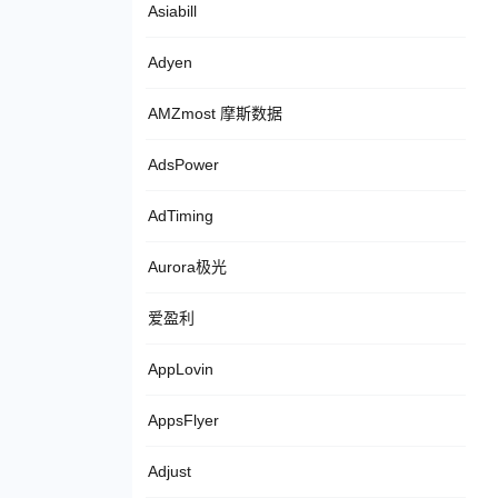
Asiabill
Adyen
AMZmost 摩斯数据
AdsPower
AdTiming
Aurora极光
爱盈利
AppLovin
AppsFlyer
Adjust