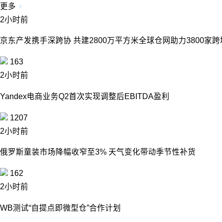
更多
2小时前
京东产发携手深跨协 共建2800万平方米全球仓网助力3800家
163
2小时前
Yandex电商业务Q2首次实现调整后EBITDA盈利
1207
2小时前
俄罗斯童装市场降幅收窄至3% 天气变化带动季节性补货
162
2小时前
WB测试“自提点即微型仓”合作计划