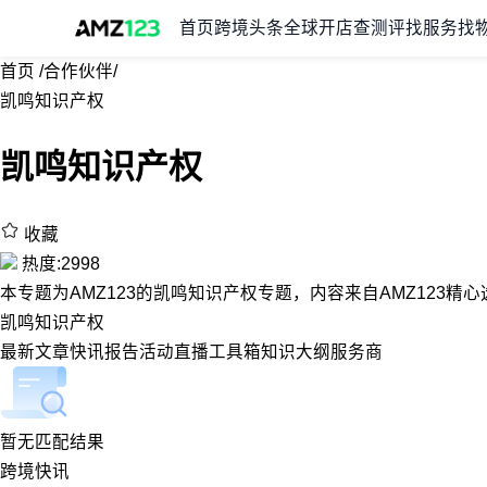
首页
跨境头条
全球开店
查测评
找服务
找
首页
/
合作伙伴
/
凯鸣知识产权
凯鸣知识产权
收藏
热度:2998
本专题为AMZ123的凯鸣知识产权专题，内容来自AMZ123
凯鸣知识产权
最新
文章
快讯
报告
活动
直播
工具箱
知识大纲
服务商
暂无匹配结果
跨境快讯