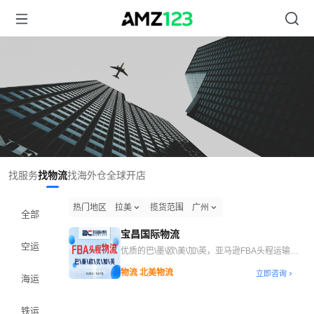
找服务
找物流
找海外仓
全球开店
热门地区
拉美
揽货范围
广州
全部
宝昌国际物流
空运
优质的巴\墨\欧\美\加\英，亚马逊FBA头程运输服
务
物流 北美物流
立即咨询
海运
铁运