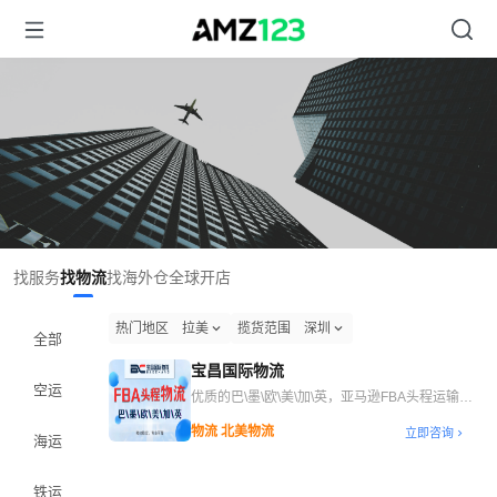
找服务
找物流
找海外仓
全球开店
热门地区
拉美
揽货范围
深圳
全部
宝昌国际物流
空运
优质的巴\墨\欧\美\加\英，亚马逊FBA头程运输服
务
物流 北美物流
立即咨询
海运
铁运