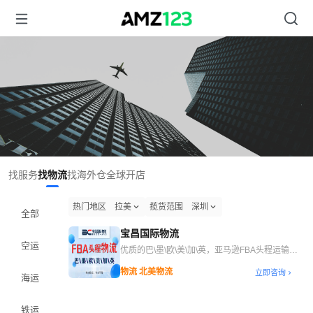
找服务
找物流
找海外仓
全球开店
热门地区
拉美
揽货范围
深圳
全部
宝昌国际物流
空运
优质的巴\墨\欧\美\加\英，亚马逊FBA头程运输服
务
物流 北美物流
立即咨询
海运
铁运